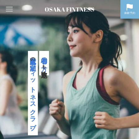
体験予約
大阪府大阪市
初心者の方
の
定額フィットネスクラブ。
も
大歓迎！