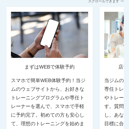
スクロールできます
まずはWEBで体験予約
店舗
スマホで簡単WEB体験予約！当ジ
当ジムの店
ムのウェブサイトから、お好きな
専任トレー
トレーニングプログラムや専任ト
やトレーニ
レーナーを選んで、スマホで手軽
す。質問や
に予約完了。初めての方も安心し
し、あなた
て、理想のトレーニングを始めま
目標に合っ